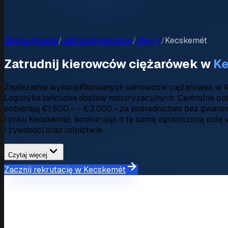
Strona główna
/
Zatrudnij kierowcę
/
Węgry
/
Kecskemét
Zatrudnij kierowców ciężarówek w
K
Znalezienie wykwalifikowanych kierowców ciężarówek w K
Logistyka łańcucha dostaw motoryzacyjnych. Centralne poł
pobierają €1.500,- – €3.000,- za pośrednictwo bez gwaran
rynku Kecskemét, konkurując o tę samą ograniczoną pulę 
i żywności oraz rolnictwie.
Czytaj więcej
Zacznij rekrutację w Kecskemét
Przegląd rynku
Rynek rekrutacji w Kecskemét