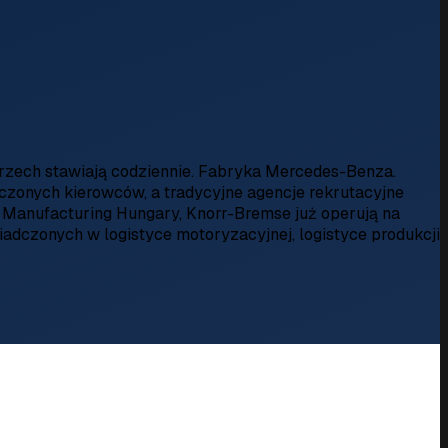
rzech stawiają codziennie. Fabryka Mercedes-Benza.
czonych kierowców, a tradycyjne agencje rekrutacyjne
 Manufacturing Hungary, Knorr-Bremse już operują na
dczonych w logistyce motoryzacyjnej, logistyce produkcji