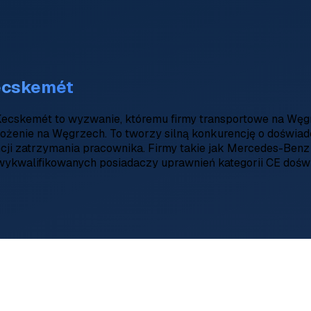
ecskemét
ecskemét to wyzwanie, któremu firmy transportowe na Węg
ożenie na Węgrzech. To tworzy silną konkurencję o doświad
cji zatrzymania pracownika. Firmy takie jak Mercedes-Benz
wykwalifikowanych posiadaczy uprawnień kategorii CE doświa