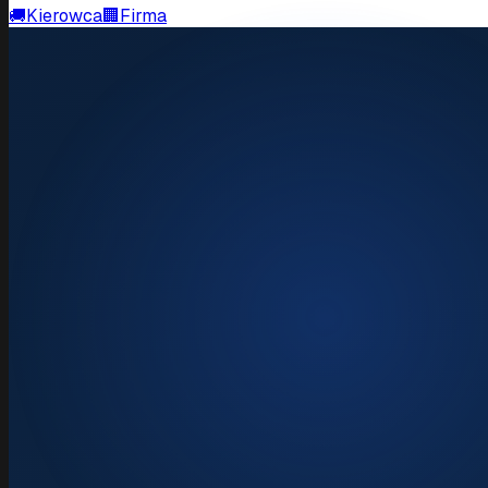
🚚
Kierowca
🏢
Firma