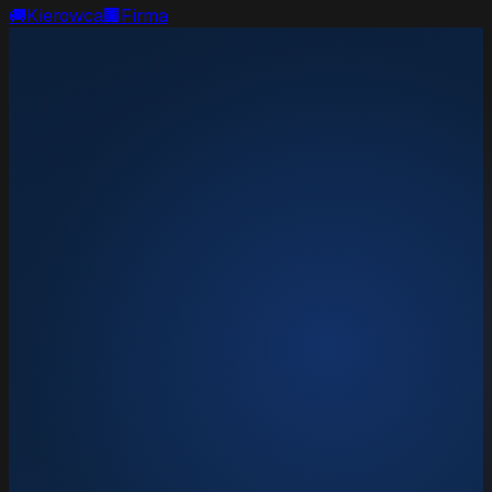
🚚
Kierowca
🏢
Firma