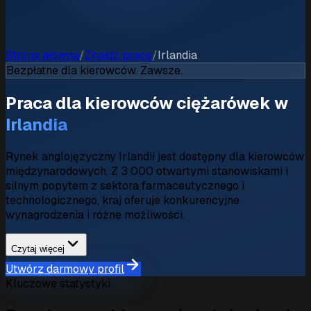
Strona główna
/
Znajdź pracę
/
Irlandia
Bezpłatne dla kierowców. Zawsze.
Praca dla kierowców ciężarówek w
Irlandia
Rynek anglojęzyczny Irlandii jest dostępny dla kierowców
międzynarodowych. Z 3 000 otwartymi stanowiskami i
silnym popytem z sektora farmaceutycznego i
technologicznego, kraj oferuje konkurencyjne
wynagrodzenia i różne możliwości.
Czytaj więcej
Utwórz darmowy profil
Kluczowe statystyki