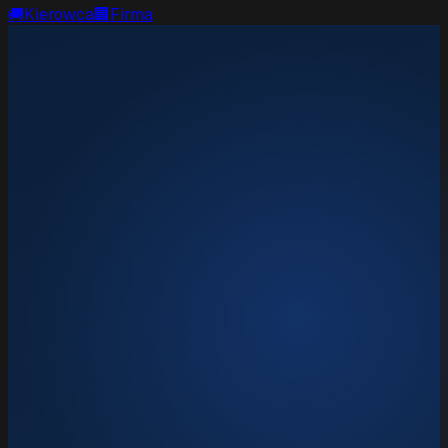
🚚
Kierowca
🏢
Firma