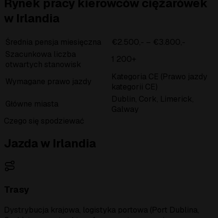
Rynek pracy kierowców ciężarówek
w Irlandia
Średnia pensja miesięczna
€2.500,- – €3.800,-
Szacunkowa liczba
1 200+
otwartych stanowisk
Kategoria CE (Prawo jazdy
Wymagane prawo jazdy
kategorii CE)
Dublin, Cork, Limerick,
Główne miasta
Galway
Czego się spodziewać
Jazda w Irlandia
Trasy
Dystrybucja krajowa, logistyka portowa (Port Dublina,