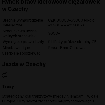
Rynek pracy kierowców ciężarówek
w Czechy
Średnie wynagrodzenie
CZK 30000-55000 (około
miesięczne
€1.200,- – €2.200,-)
Szacunkowa liczba
3000+
wolnych stanowisk
Wymagane prawo jazdy
Řidičský průkaz skupiny CE
Miasta wiodące
Praga, Brno, Ostrawa
Czego się spodziewać
Jazda w Czechy
Trasy
Strategiczny kraj tranzytowy między Niemcami i w całej
Europie. Silny sektor transportu międzynarodowego z