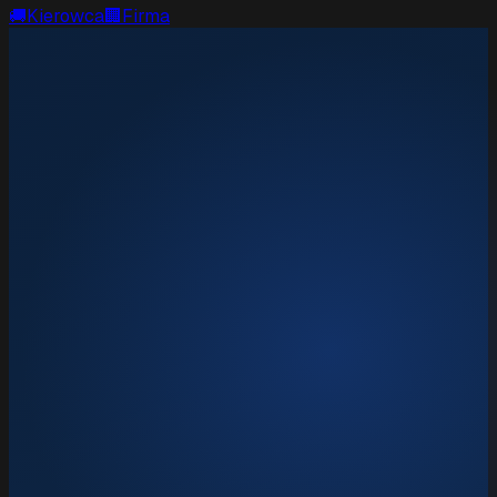
🚚
Kierowca
🏢
Firma