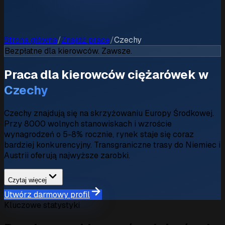
Strona główna
/
Znajdź pracę
/
Czechy
Bezpłatne dla kierowców. Zawsze.
Praca dla kierowców ciężarówek w
Czechy
Czechy znajdują się na skrzyżowaniu Europy Środkowej.
Przy 8000 wolnych stanowiskach i wzroście
wynagrodzeń o 5-8% rocznie, rynek staje się coraz
bardziej konkurencyjny. Transgraniczne trasy do Niemiec i
Austrii oferują najwyższe zarobki.
Czytaj więcej
Utwórz darmowy profil
Kluczowe statystyki