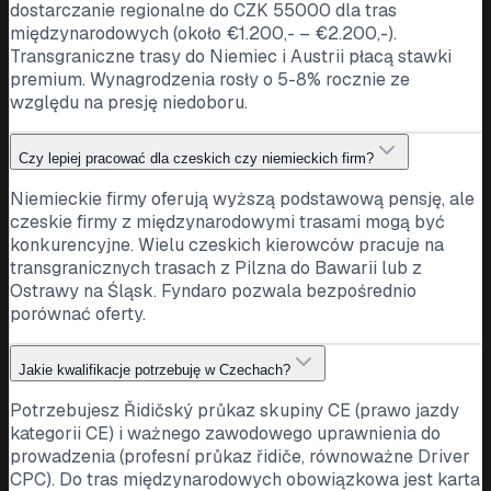
dostarczanie regionalne do CZK 55000 dla tras
międzynarodowych (około €1.200,- – €2.200,-).
Transgraniczne trasy do Niemiec i Austrii płacą stawki
premium. Wynagrodzenia rosły o 5-8% rocznie ze
względu na presję niedoboru.
Czy lepiej pracować dla czeskich czy niemieckich firm?
Niemieckie firmy oferują wyższą podstawową pensję, ale
czeskie firmy z międzynarodowymi trasami mogą być
konkurencyjne. Wielu czeskich kierowców pracuje na
transgranicznych trasach z Pilzna do Bawarii lub z
Ostrawy na Śląsk. Fyndaro pozwala bezpośrednio
porównać oferty.
Jakie kwalifikacje potrzebuję w Czechach?
Potrzebujesz Řidičský průkaz skupiny CE (prawo jazdy
kategorii CE) i ważnego zawodowego uprawnienia do
prowadzenia (profesní průkaz řidiče, równoważne Driver
CPC). Do tras międzynarodowych obowiązkowa jest karta