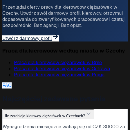
Przeglądaj oferty pracy dla kierowców ciężarówek w
Czechy. Utwórz swój darmowy profil kierowcy, otrzymuj
dopasowania do zweryfikowanych pracodawców i czatuj
bezpośrednio. Bez agencji. Bez opłat.
Utwórz darmowy profil
Praca dla kierowców według miasta w Czechy
Praca dla kierowców ciężarówek w
Brno
Praca dla kierowców ciężarówek w
Ostrawa
Praca dla kierowców ciężarówek w
Praga
FAQ
Najczęściej zadawane pytania
Ile zarabiają kierowcy ciężarówek w Czechach?
Wynagrodzenia miesięczne wahają się od CZK 30000 za