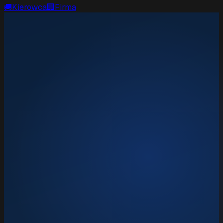
🚚
Kierowca
🏢
Firma