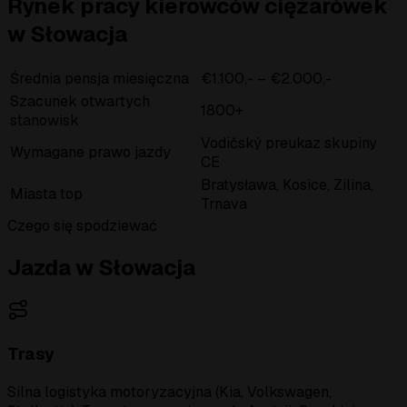
Rynek pracy kierowców ciężarówek
w Słowacja
Średnia pensja miesięczna
€1.100,- – €2.000,-
Szacunek otwartych
1800+
stanowisk
Vodičský preukaz skupiny
Wymagane prawo jazdy
CE
Bratysława, Kosice, Zilina,
Miasta top
Trnava
Czego się spodziewać
Jazda w Słowacja
Trasy
Silna logistyka motoryzacyjna (Kia, Volkswagen,