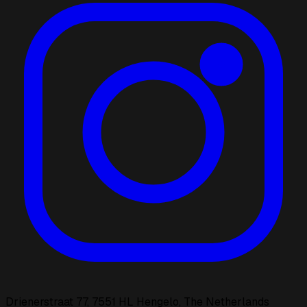
Drienerstraat 77, 7551 HL Hengelo, The Netherlands