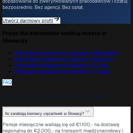
dopasowania do zweryfikowanych pracodawców i czatuj
bezpośrednio. Bez agencji. Bez opłat.
Utwórz darmowy profil
Praca dla kierowców według miasta w
Słowacja
Praca dla kierowców ciężarówek w
Bratysława
Praca dla kierowców ciężarówek w
Koszyce
Praca dla kierowców ciężarówek w
Żylina
Praca dla kierowców ciężarówek w
Trnawa
FAQ
Najczęściej zadawane pytania
Ile zarabiają kierowcy ciężarówek w Słowacji?
Pensje miesięczne wahają się od €1.100,- na dostawę
regionalną do €2.000,- na transport międzynarodowy i