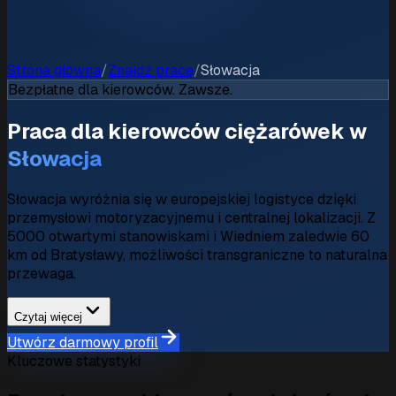
Strona główna
/
Znajdź pracę
/
Słowacja
Bezpłatne dla kierowców. Zawsze.
Praca dla kierowców ciężarówek w
Słowacja
Słowacja wyróżnia się w europejskiej logistyce dzięki
przemysłowi motoryzacyjnemu i centralnej lokalizacji. Z
5000 otwartymi stanowiskami i Wiedniem zaledwie 60
km od Bratysławy, możliwości transgraniczne to naturalna
przewaga.
Czytaj więcej
Utwórz darmowy profil
Kluczowe statystyki