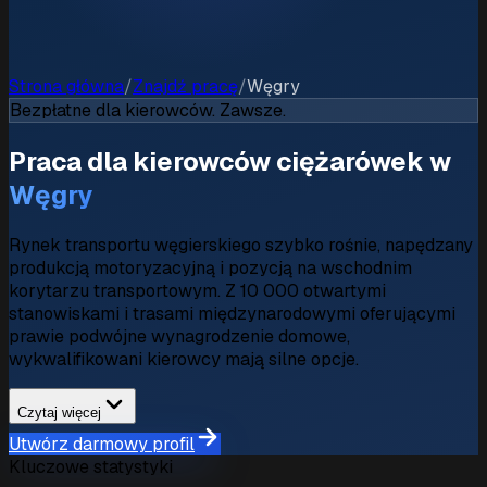
Strona główna
/
Znajdź pracę
/
Węgry
Bezpłatne dla kierowców. Zawsze.
Praca dla kierowców ciężarówek w
Węgry
Rynek transportu węgierskiego szybko rośnie, napędzany
produkcją motoryzacyjną i pozycją na wschodnim
korytarzu transportowym. Z 10 000 otwartymi
stanowiskami i trasami międzynarodowymi oferującymi
prawie podwójne wynagrodzenie domowe,
wykwalifikowani kierowcy mają silne opcje.
Czytaj więcej
Utwórz darmowy profil
Kluczowe statystyki