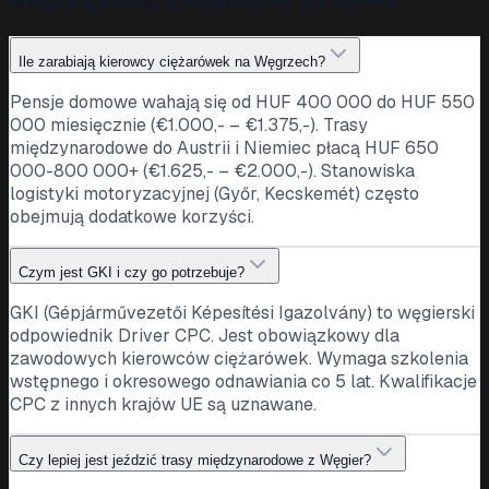
Ile zarabiają kierowcy ciężarówek na Węgrzech?
Pensje domowe wahają się od HUF 400 000 do HUF 550
000 miesięcznie (€1.000,- – €1.375,-). Trasy
międzynarodowe do Austrii i Niemiec płacą HUF 650
000-800 000+ (€1.625,- – €2.000,-). Stanowiska
logistyki motoryzacyjnej (Győr, Kecskemét) często
obejmują dodatkowe korzyści.
Czym jest GKI i czy go potrzebuje?
GKI (Gépjárművezetői Képesítési Igazolvány) to węgierski
odpowiednik Driver CPC. Jest obowiązkowy dla
zawodowych kierowców ciężarówek. Wymaga szkolenia
wstępnego i okresowego odnawiania co 5 lat. Kwalifikacje
CPC z innych krajów UE są uznawane.
Czy lepiej jest jeździć trasy międzynarodowe z Węgier?