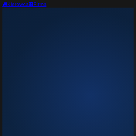
🚚
Kierowca
🏢
Firma