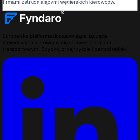
firmami zatrudniającymi węgierskich kierowców.
Europejska platforma dopasowująca, łącząca
zawodowych kierowców ciężarówek z firmami
transportowymi. Szybko, przejrzyście i bezpośrednio.