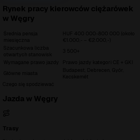
Rynek pracy kierowców ciężarówek
w Węgry
Średnia pensja
HUF 400 000-800 000 (około
miesięczna
€1.000,- – €2.000,-)
Szacunkowa liczba
3 500+
otwartych stanowisk
Wymagane prawo jazdy
Prawo jazdy kategori CE + GKI
Budapest, Debrecen, Győr,
Główne miasta
Kecskemét
Czego się spodziewać
Jazda w Węgry
Trasy