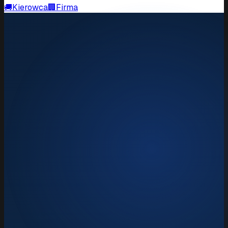
🚚
Kierowca
🏢
Firma