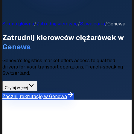
Strona główna
/
Zatrudnij kierowcę
/
Szwajcaria
/
Genewa
Zatrudnij kierowców ciężarówek w
Genewa
Geneva’s logistics market offers access to qualified
drivers for your transport operations. French-speaking
Switzerland.
Czytaj więcej
Zacznij rekrutację w Genewa
Przegląd rynku
Rynek rekrutacji w Genewa