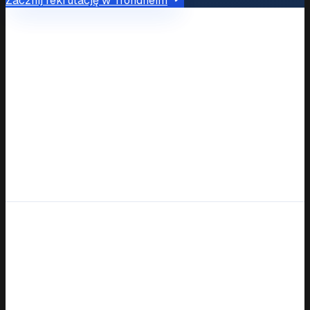
Zacznij rekrutację w Trondheim
Przegląd rynku
Rynek rekrutacji w Trondheim
Dostępni
250+ zweryfikowanych profili
kierowcy
Średnie
36 000–50 000 NOK (około 3 100–4
oczekiwania
200 euro) miesięcznie
płacowe
Transport ogólny, logistyka
Kluczowe sektory
dystrybucji, transport regionalny
Czas odpowiedzi
W ciągu 48 godzin
Porównaj
Porównanie kosztów
Tradycyjna
Czynnik
Fyndaro
agencja