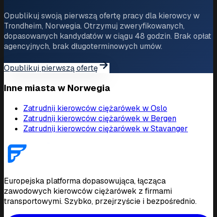
Opublikuj swoją pierwszą ofertę pracy dla kierowcy w
Trondheim, Norwegia. Otrzymuj zweryfikowanych,
dopasowanych kandydatów w ciągu 48 godzin. Brak opłat
agencyjnych, brak długoterminowych umów.
Opublikuj pierwszą ofertę
Inne miasta w Norwegia
Zatrudnij kierowców ciężarówek w Oslo
Zatrudnij kierowców ciężarówek w Bergen
Zatrudnij kierowców ciężarówek w Stavanger
Europejska platforma dopasowująca, łącząca
zawodowych kierowców ciężarówek z firmami
transportowymi. Szybko, przejrzyście i bezpośrednio.