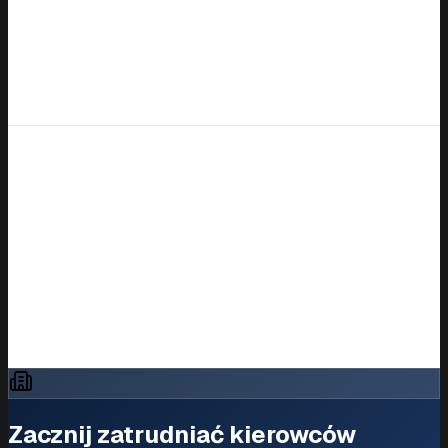
kwalifikacji zawodowej i specjalizacji.
Czy mogę znaleźć kierowców na trasy międzynarodowe?
Tak. Możesz filtrować według typu trasy, doświadczenia i
dostępności.
Odkryj więcej
Powiązane strony
Wszystkie rekrutacje w Norwegii
Zatrudniaj kierowców ciężarówek w całej
Europie
Oferty pracy w Trondheim
Zacznij zatrudniać kierowców