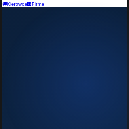
🚚
Kierowca
🏢
Firma