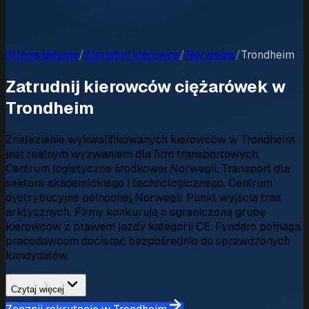
Strona główna
/
Zatrudnij kierowcę
/
Norwegia
/
Trondheim
Zatrudnij kierowców ciężarówek w
Trondheim
Znalezienie wykwalifikowanych kierowców w Trondheim
jest realnym wyzwaniem dla firm transportowych.
Centrum logistyczne środkowej Norwegii. Transport dla
sektora akademickiego i technologicznego. Centrum
dystrybucyjne północnej Norwegii. Punkt wyjścia tras
arktycznych. Firmy konkurują o ograniczoną grupę
kierowców z prawem jazdy kategorii CE. Fyndaro pomaga
pracodawcom docierać bezpośrednio do sprawdzonych
kandydatów.
Czytaj więcej