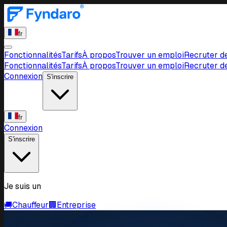
fr
Fonctionnalités
Tarifs
À propos
Trouver un emploi
Recruter d
Fonctionnalités
Tarifs
À propos
Trouver un emploi
Recruter d
Connexion
S'inscrire
fr
Connexion
S'inscrire
Je suis un
🚚
Chauffeur
🏢
Entreprise