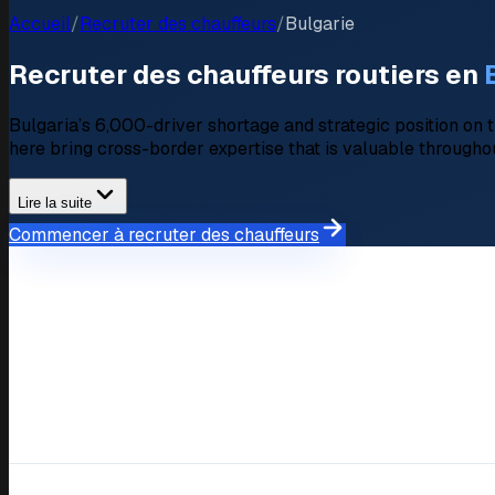
Accueil
/
Recruter des chauffeurs
/
Bulgarie
Recruter des chauffeurs routiers en
Bulgaria’s 6,000-driver shortage and strategic position on
here bring cross-border expertise that is valuable througho
Lire la suite
Commencer à recruter des chauffeurs
Aperçu du marché
Marché du recrutement à Bulgarie
Driver Shortage
10,000 unfilled positions
Average Salary Expectation
BGN 1,400–3,000 (approx. 
Available Drivers on Fyndaro
1,200+ verified profiles
Key Logistics Hubs
Sofia (central distribution),