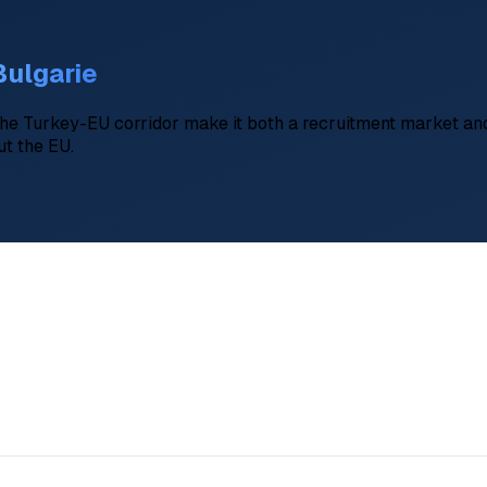
Bulgarie
 the Turkey-EU corridor make it both a recruitment market a
ut the EU.
EUR 700–1,500)/month
 Plovdiv (Thracian corridor), Burgas (Black Sea port), Ruse (D