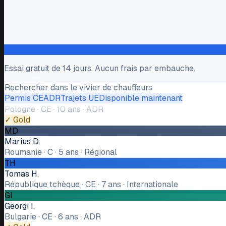
AM
Andrei M.
Roumanie · CE · 8 ans · Internationale
✓ Gold
Essai gratuit de 14 jours. Aucun frais par embauche.
PK
Piotr K.
Rechercher dans le vivier de chauffeurs
Pologne · CE · 10 ans · ADR
Permis CE
ADR
Trajets UE
Disponible maintenant
✓ Gold
MD
Marius D.
Roumanie · C · 5 ans · Régional
TH
Tomas H.
République tchèque · CE · 7 ans · Internationale
GI
Georgi I.
Bulgarie · CE · 6 ans · ADR
✓ Gold