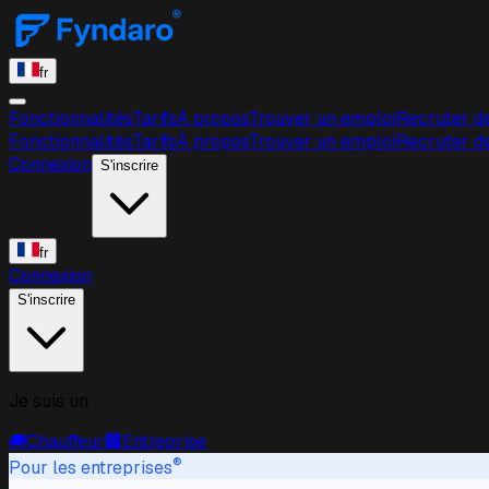
fr
Fonctionnalités
Tarifs
À propos
Trouver un emploi
Recruter d
Fonctionnalités
Tarifs
À propos
Trouver un emploi
Recruter d
Connexion
S'inscrire
fr
Connexion
S'inscrire
Je suis un
🚚
Chauffeur
🏢
Entreprise
®
Pour les entreprises