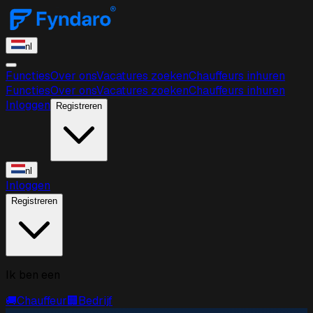
nl
Functies
Over ons
Vacatures zoeken
Chauffeurs inhuren
Functies
Over ons
Vacatures zoeken
Chauffeurs inhuren
Inloggen
Registreren
nl
Inloggen
Registreren
Ik ben een
🚚
Chauffeur
🏢
Bedrijf