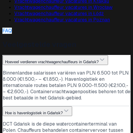
Vrachtwagenchauffeur vacatures in
Krakau
Vrachtwagenchauffeur vacatures in
Wrocław
Vrachtwagenchauffeur vacatures in
Łódź
Vrachtwagenchauffeur vacatures in
Poznan
FAQ
Veelgestelde vragen
Hoeveel verdienen vrachtwagenchauffeurs in Gdańsk?
Binnenlandse salarissen variëren van PLN 6.500 tot PLN
8.000 (€1.500,- – €1.850,-). Havenlogistiek en
internationale routes betalen PLN 9.000-11.500 (€2.100,-
– €2.600,-). Containervrachtwagenposities behoren tot de
best betaalde in het Gdańsk-gebied.
Hoe is havenlogistiek in Gdańsk?
DCT Gdańsk is de diepe watercontainerterminal van
Polen. Chauffeurs behandelen containervervoer tussen