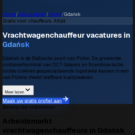
Home
/
Jobs zoeken
/
Polen
/
Gdańsk
Gratis voor chauffeurs. Altijd.
Vrachtwagenchauffeur vacatures in
Gdańsk
Gdańsk is de Baltische poort van Polen. De groeiende
containerterminal van DCT Gdańsk en Scandinavische
routes creëren gespecialiseerde logistieke kansen in een
van Polens meest leefbare kustplaatsen.
Meer lezen
Maak uw gratis profiel aan
Belangrijke statistieken
Arbeidsmarkt
vrachtwagenchauffeurs in Gdańsk