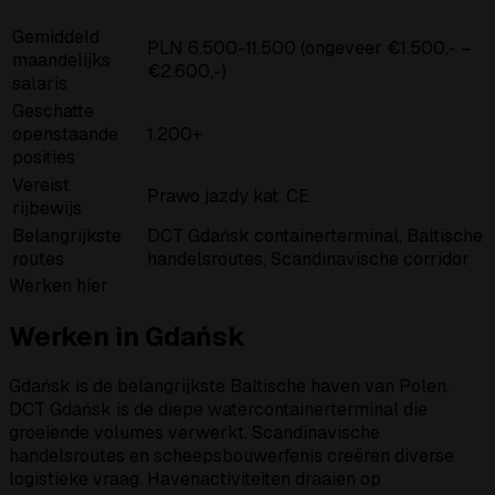
Gemiddeld
PLN 6.500-11.500 (ongeveer €1.500,- –
maandelijks
€2.600,-)
salaris
Geschatte
openstaande
1.200+
posities
Vereist
Prawo jazdy kat. CE
rijbewijs
Belangrijkste
DCT Gdańsk containerterminal, Baltische
routes
handelsroutes, Scandinavische corridor
Werken hier
Werken in Gdańsk
Gdańsk is de belangrijkste Baltische haven van Polen.
DCT Gdańsk is de diepe watercontainerterminal die
groeiende volumes verwerkt. Scandinavische
handelsroutes en scheepsbouwerfenis creëren diverse
logistieke vraag. Havenactiviteiten draaien op