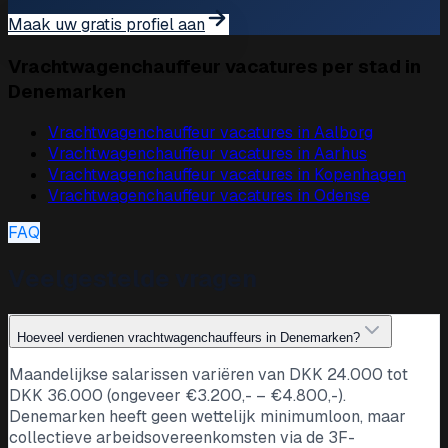
Maak uw gratis profiel aan
Vrachtwagenchauffeur vacatures per stad in
Denemarken
Vrachtwagenchauffeur vacatures in
Aalborg
Vrachtwagenchauffeur vacatures in
Aarhus
Vrachtwagenchauffeur vacatures in
Kopenhagen
Vrachtwagenchauffeur vacatures in
Odense
FAQ
Veelgestelde vragen
Hoeveel verdienen vrachtwagenchauffeurs in Denemarken?
Maandelijkse salarissen variëren van DKK 24.000 tot
DKK 36.000 (ongeveer €3.200,- – €4.800,-).
Denemarken heeft geen wettelijk minimumloon, maar
collectieve arbeidsovereenkomsten via de 3F-