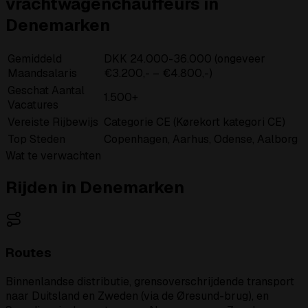
vrachtwagenchauffeurs in
Denemarken
Gemiddeld
DKK 24.000-36.000 (ongeveer
Maandsalaris
€3.200,- – €4.800,-)
Geschat Aantal
1.500+
Vacatures
Vereiste Rijbewijs
Categorie CE (Kørekort kategori CE)
Top Steden
Copenhagen, Aarhus, Odense, Aalborg
Wat te verwachten
Rijden in Denemarken
Routes
Binnenlandse distributie, grensoverschrijdende transport
naar Duitsland en Zweden (via de Øresund-brug), en