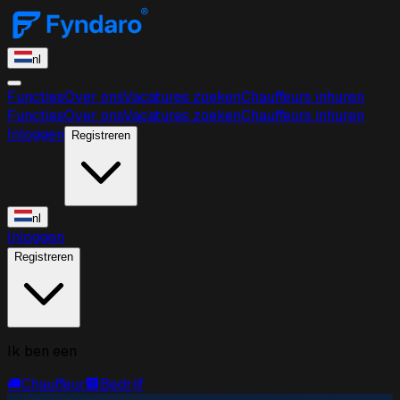
nl
Functies
Over ons
Vacatures zoeken
Chauffeurs inhuren
Functies
Over ons
Vacatures zoeken
Chauffeurs inhuren
Inloggen
Registreren
nl
Inloggen
Registreren
Ik ben een
🚚
Chauffeur
🏢
Bedrijf