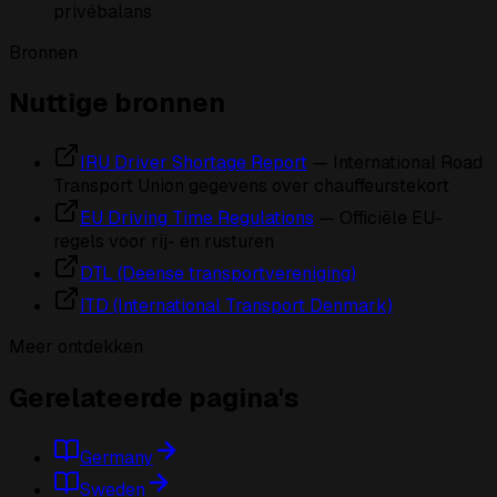
privébalans
Bronnen
Nuttige bronnen
IRU Driver Shortage Report
— International Road
Transport Union gegevens over chauffeurstekort
EU Driving Time Regulations
— Officiële EU-
regels voor rij- en rusturen
DTL (Deense transportvereniging)
ITD (International Transport Denmark)
Meer ontdekken
Gerelateerde pagina's
Germany
Sweden