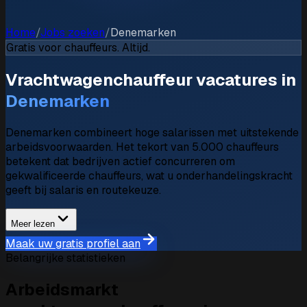
Home
/
Jobs zoeken
/
Denemarken
Gratis voor chauffeurs. Altijd.
Vrachtwagenchauffeur vacatures in
Denemarken
Denemarken combineert hoge salarissen met uitstekende
arbeidsvoorwaarden. Het tekort van 5.000 chauffeurs
betekent dat bedrijven actief concurreren om
gekwalificeerde chauffeurs, wat u onderhandelingskracht
geeft bij salaris en routekeuze.
Meer lezen
Maak uw gratis profiel aan
Belangrijke statistieken
Arbeidsmarkt