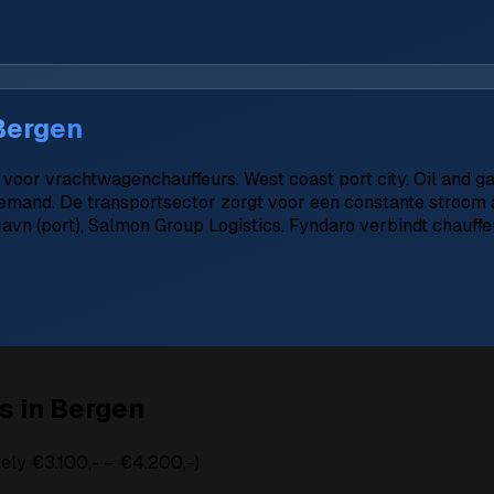
Bergen
oor vrachtwagenchauffeurs. West coast port city. Oil and gas
 demand. De transportsector zorgt voor een constante stroom 
Havn (port), Salmon Group Logistics. Fyndaro verbindt chauff
s in Bergen
ly €3.100,- – €4.200,-)