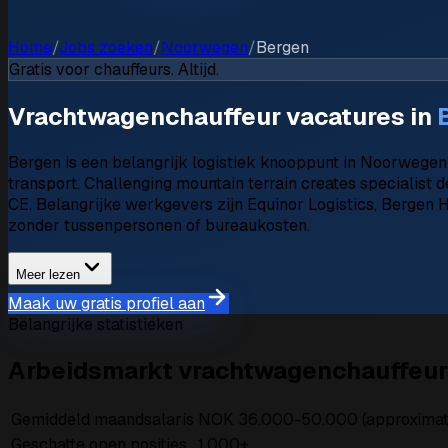
Home
/
Jobs zoeken
/
Noorwegen
/
Bergen
Gratis voor chauffeurs. Altijd.
Vrachtwagenchauffeur vacatures in
Bergen is een belangrijk logistiek knooppunt in Noorwegen v
transport. Challenging mountain terrain creates specialist
CE. Belangrijke werkgevers zijn Equinor Logistics, Bergen 
zonder tussenpersonen of bureaukosten.
Meer lezen
Maak uw gratis profiel aan
Belangrijke statistieken
Arbeidsmarkt vrachtwagenchauffeur
Gemiddeld maandsalaris
NOK 36.000-50.000 (approximate
Geschatte open posities
1.000+