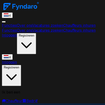
nl
Functies
Over ons
Vacatures zoeken
Chauffeurs inhuren
Functies
Over ons
Vacatures zoeken
Chauffeurs inhuren
Inloggen
Registreren
nl
Inloggen
Registreren
Ik ben een
🚚
Chauffeur
🏢
Bedrijf