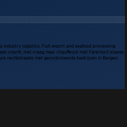
 industry logistics. Fish export and seafood processing
aan vracht, met vraag naar chauffeurs met Førerkort klasse
eurs rechtstreeks met gecontroleerde bedrijven in Bergen,