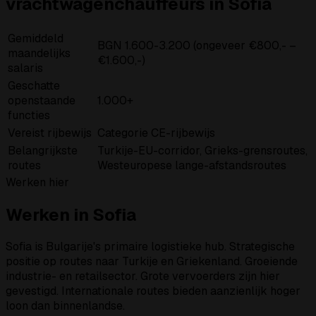
vrachtwagenchauffeurs in Sofia
Gemiddeld
BGN 1.600-3.200 (ongeveer €800,- –
maandelijks
€1.600,-)
salaris
Geschatte
openstaande
1.000+
functies
Vereist rijbewijs
Categorie CE-rijbewijs
Belangrijkste
Turkije-EU-corridor, Grieks-grensroutes,
routes
Westeuropese lange-afstandsroutes
Werken hier
Werken in Sofia
Sofia is Bulgarije's primaire logistieke hub. Strategische
positie op routes naar Turkije en Griekenland. Groeiende
industrie- en retailsector. Grote vervoerders zijn hier
gevestigd. Internationale routes bieden aanzienlijk hoger
loon dan binnenlandse.