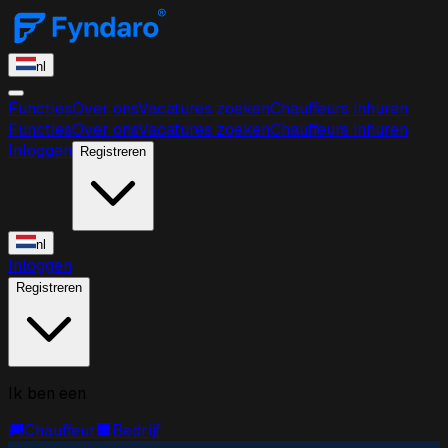
nl
Functies
Over ons
Vacatures zoeken
Chauffeurs inhuren
Functies
Over ons
Vacatures zoeken
Chauffeurs inhuren
Inloggen
Registreren
nl
Inloggen
Registreren
Ik ben een
🚚
Chauffeur
🏢
Bedrijf