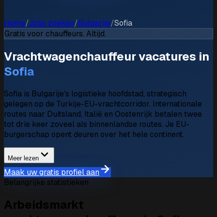
Home
/
Jobs zoeken
/
Bulgarije
/
Sofia
Gratis voor chauffeurs. Altijd.
Vrachtwagenchauffeur vacatures in
Sofia
Sofia is Bulgarije's logistieke hoofdstad, strategisch
gelegen op de Turkije-EU-vrachtcorridor. Internationale
routes naar Duitsland, Italië en Oostenrijk betalen twee
tot drie keer zoveel als binnenlandse routes. Je EU-
burgerschap opent deuren over het hele continent.
Meer lezen
Maak uw gratis profiel aan
Belangrijke statistieken
Arbeidsmarkt