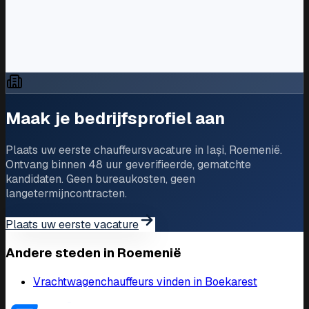
EU Driving Time Regulations
— Officiële EU-
regels over rijuren en rustperioden
UNTRR (Romanian transport union)
ARR (Romanian road authority)
Maak je bedrijfsprofiel aan
Plaats uw eerste chauffeursvacature in Iași, Roemenië.
Ontvang binnen 48 uur geverifieerde, gematchte
kandidaten. Geen bureaukosten, geen
langetermijncontracten.
Plaats uw eerste vacature
Andere steden in Roemenië
Vrachtwagenchauffeurs vinden in Boekarest