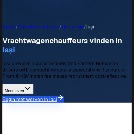
Home
/
Chauffeurs inhuren
/
Roemenië
/
Iași
Vrachtwagenchauffeurs vinden in
Iași
Iasi provides access to motivated Eastern Romanian
drivers with competitive salary expectations. Fyndaro’s
From €149/month fee makes recruitment cost-effective.
Meer lezen
Begin met werven in Iași
Marktoverzicht
Wervingsmarkt in Iași