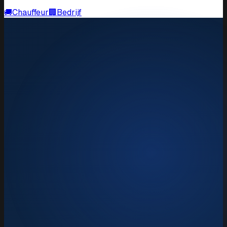
🚚
Chauffeur
🏢
Bedrijf