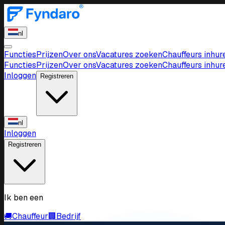
nl
Functies
Prijzen
Over ons
Vacatures zoeken
Chauffeurs inhur
Functies
Prijzen
Over ons
Vacatures zoeken
Chauffeurs inhur
Inloggen
Registreren
nl
Inloggen
Registreren
Ik ben een
🚚
Chauffeur
🏢
Bedrijf