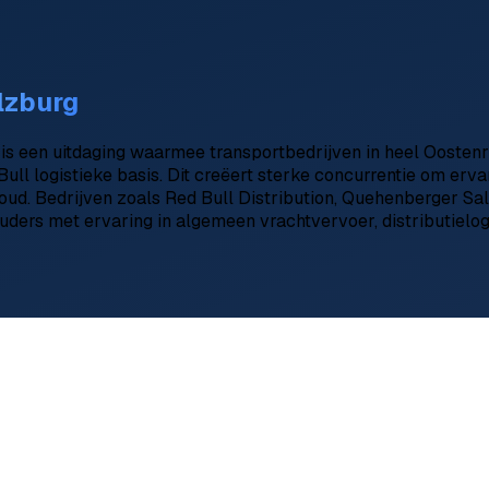
lzburg
s een uitdaging waarmee transportbedrijven in heel Oostenri
ull logistieke basis. Dit creëert sterke concurrentie om erv
oud. Bedrijven zoals Red Bull Distribution, Quehenberger S
ders met ervaring in algemeen vrachtvervoer, distributielogi
d