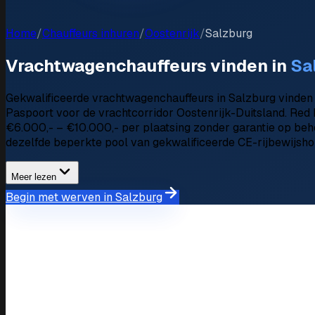
Home
/
Chauffeurs inhuren
/
Oostenrijk
/
Salzburg
Vrachtwagenchauffeurs vinden in
Sa
Gekwalificeerde vrachtwagenchauffeurs in Salzburg vinden i
Paspoort voor de vrachtcorridor Oostenrijk-Duitsland. Red B
€6.000,- – €10.000,- per plaatsing zonder garantie op beh
dezelfde beperkte pool van gekwalificeerde CE-rijbewijshou
Meer lezen
Begin met werven in Salzburg
Marktoverzicht
Wervingsmarkt in Salzburg
Beschikbare chauffeurs
150+ geverifieerde profielen
Gemiddelde salarisverwarting
€2.500,- – €3.600,-/maan