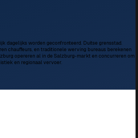
jk dagelijks worden geconfronteerd. Duitse grensstad.
aren chauffeurs, en traditionele werving bureaus berekenen
alzburg opereren al in de Salzburg-markt en concurreren om
stiek en regionaal vervoer.