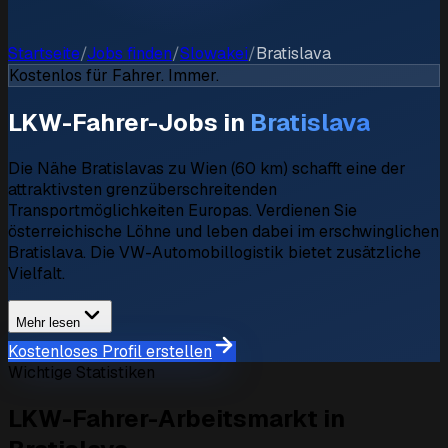
Startseite
/
Jobs finden
/
Slowakei
/
Bratislava
Kostenlos für Fahrer. Immer.
LKW-Fahrer-Jobs in
Bratislava
Die Nähe Bratislavas zu Wien (60 km) schafft eine der
attraktivsten grenzüberschreitenden
Transportmöglichkeiten Europas. Verdienen Sie
österreichische Löhne und leben dabei im erschwinglichen
Bratislava. Die VW-Automobillogistik bietet zusätzliche
Vielfalt.
Mehr lesen
Kostenloses Profil erstellen
Wichtige Statistiken
LKW-Fahrer-Arbeitsmarkt in