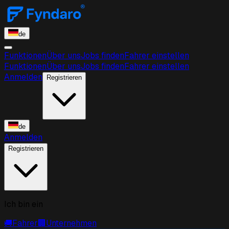
de
Funktionen
Über uns
Jobs finden
Fahrer einstellen
Funktionen
Über uns
Jobs finden
Fahrer einstellen
Anmelden
Registrieren
de
Anmelden
Registrieren
Ich bin ein
🚚
Fahrer
🏢
Unternehmen