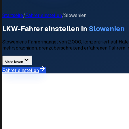
Startseite
/
Fahrer einstellen
/
Slowenien
LKW-Fahrer einstellen in
Slowenien
Sloweniens Fahrermangel von 2.000, konzentriert auf Hafenl
mehrsprachigen, grenzüberschreitend erfahrenen Fahrern i
Mehr lesen
Fahrer einstellen
Marktübersicht
Einstellungsmarkt in Slowenien
Fahrermangel
3.000 unbesetzte Pos
Durchschnittliche Gehaltserwartung
€1.500,- – €2.500,-/
Verfügbare Fahrer auf Fyndaro
350+ verifizierte Profi