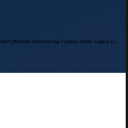
dert effiziente Rekrutierung. Fyndaro bietet Zugang zu