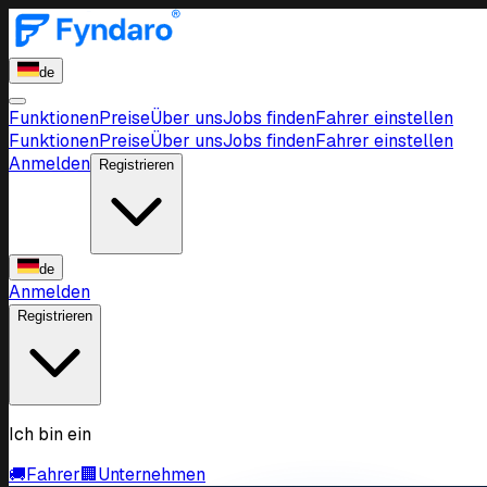
de
Funktionen
Preise
Über uns
Jobs finden
Fahrer einstellen
Funktionen
Preise
Über uns
Jobs finden
Fahrer einstellen
Anmelden
Registrieren
de
Anmelden
Registrieren
Ich bin ein
🚚
Fahrer
🏢
Unternehmen