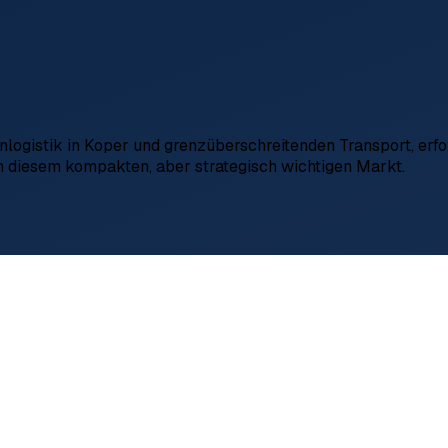
ogistik in Koper und grenzüberschreitenden Transport, erfor
n diesem kompakten, aber strategisch wichtigen Markt.
itionen
Monat
le