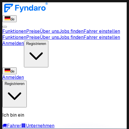
de
Funktionen
Preise
Über uns
Jobs finden
Fahrer einstellen
Funktionen
Preise
Über uns
Jobs finden
Fahrer einstellen
Anmelden
Registrieren
de
Anmelden
Registrieren
Ich bin ein
🚚
Fahrer
🏢
Unternehmen