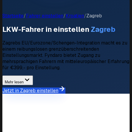
Startseite
/
Fahrer einstellen
/
Kroatien
/
Zagreb
LKW-Fahrer in einstellen
Zagreb
Zagrebs EU/Eurozone/Schengen-Integration macht es zu
einem reibungslosen grenzüberschreitenden
Einstellungsmarkt. Fyndaro bietet Zugang zu
mehrsprachigen Fahrern mit mitteleuropäischer Erfahrung
für €399,- pro Einstellung.
Mehr lesen
Jetzt in Zagreb einstellen
Marktübersicht
Einstellungsmarkt in Zagreb
Verfügbare Fahrer
200+ verifizierte Profile